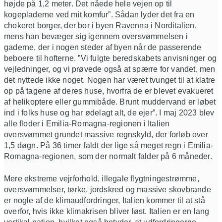
højde på 1,2 meter. Det nåede hele vejen op til
kogepladerne ved mit komfur”. Sådan lyder det fra en
chokeret borger, der bor i byen Ravenna i Norditalien,
mens han bevæger sig igennem oversvømmelsen i
gaderne, der i nogen steder af byen når de passerende
beboere til hofterne. ”Vi fulgte beredskabets anvisninger og
vejledninger, og vi prøvede også at spærre for vandet, men
det nyttede ikke noget. Nogen har været tvunget til at klatre
op på tagene af deres huse, hvorfra de er blevet evakueret
af helikoptere eller gummibåde. Brunt muddervand er løbet
ind i folks huse og har ødelagt alt, de ejer”. I maj 2023 blev
alle floder i Emilia-Romagna-regionen i Italien
oversvømmet grundet massive regnskyld, der forløb over
1,5 døgn. På 36 timer faldt der lige så meget regn i Emilia-
Romagna-regionen, som der normalt falder på 6 måneder.
Mere ekstreme vejrforhold, illegale flygtningestrømme,
oversvømmelser, tørke, jordskred og massive skovbrande
er nogle af de klimaudfordringer, Italien kommer til at stå
overfor, hvis ikke klimakrisen bliver løst. Italien er en lang