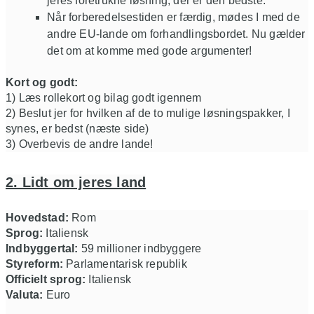
jeres foretrukne løsning, der er den bedste.
Når forberedelsestiden er færdig, mødes I med de
andre EU-lande om forhandlingsbordet. Nu gælder
det om at komme med gode argumenter!
Kort og godt:
1) Læs rollekort og bilag godt igennem
2) Beslut jer for hvilken af de to mulige løsningspakker, I
synes, er bedst (næste side)
3) Overbevis de andre lande!
2. Lidt om jeres land
Hovedstad:
Rom
Sprog:
Italiensk
Indbyggertal:
59 millioner indbyggere
Styreform:
Parlamentarisk republik
Officielt sprog:
Italiensk
Valuta:
Euro