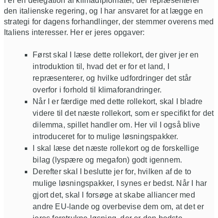
I er en delegation af klimadiplomater, der repræsenterer
den italienske regering, og I har ansvaret for at lægge en
strategi for dagens forhandlinger, der stemmer overens med
Italiens interesser. Her er jeres opgaver:
Først skal I læse dette rollekort, der giver jer en
introduktion til, hvad det er for et land, I
repræsenterer, og hvilke udfordringer det står
overfor i forhold til klimaforandringer.
Når I er færdige med dette rollekort, skal I bladre
videre til det næste rollekort, som er specifikt for det
dilemma, spillet handler om. Her vil I også blive
introduceret for to mulige løsningspakker.
I skal læse det næste rollekort og de forskellige
bilag (lyspære og megafon) godt igennem.
Derefter skal I beslutte jer for, hvilken af de to
mulige løsningspakker, I synes er bedst. Når I har
gjort det, skal I forsøge at skabe alliancer med
andre EU-lande og overbevise dem om, at det er