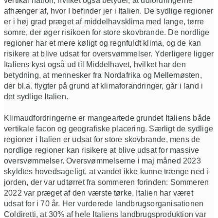
vertikal nation, hvilket også betyder, at udfordringerne
afhænger af, hvor I befinder jer i Italien. De sydlige regioner
er i høj grad præget af middelhavsklima med lange, tørre
somre, der øger risikoen for store skovbrande. De nordlige
regioner har et mere køligt og regnfuldt klima, og de kan
risikere at blive udsat for oversvømmelser. Yderligere ligger
Italiens kyst også ud til Middelhavet, hvilket har den
betydning, at mennesker fra Nordafrika og Mellemøsten,
der bl.a. flygter på grund af klimaforandringer, går i land i
det sydlige Italien.
Klimaudfordringerne er mangeartede grundet Italiens både
vertikale facon og geografiske placering. Særligt de sydlige
regioner i Italien er udsat for store skovbrande, mens de
nordlige regioner kan risikere at blive udsat for massive
oversvømmelser. Oversvømmelserne i maj måned 2023
skyldtes hovedsageligt, at vandet ikke kunne trænge ned i
jorden, der var udtørret fra sommeren forinden: Sommeren
2022 var præget af den værste tørke, Italien har været
udsat for i 70 år. Her vurderede landbrugsorganisationen
Coldiretti, at 30% af hele Italiens landbrugsproduktion var