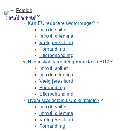
Skip
Skip
Forside
links
to
Vælg spil
primary
Kan EU reducere kødforbruget?
navigation
Intro til spillet
Skip
Intro til dilemma
to
Vælg jeres land
content
Forhandling
Efterbehandling
Hvem skal bære det grønne læs i EU?
Intro til spillet
Intro til dilemma
Vælg jeres land
Forhandling
Efterbehandling
Hvem skal betale EU’s klimatold?
Intro til spillet
Intro til dilemma
Vælg jeres land
Forhandling