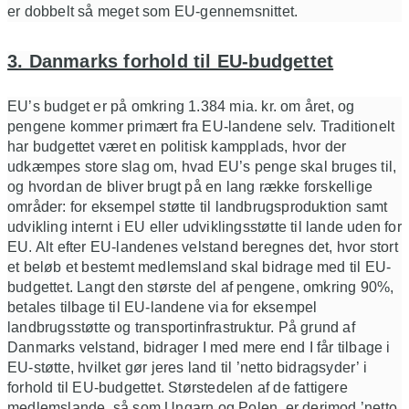
er dobbelt så meget som EU-gennemsnittet.
3. Danmarks forhold til EU-budgettet
EU’s budget er på omkring 1.384 mia. kr. om året, og
pengene kommer primært fra EU-landene selv. Traditionelt
har budgettet været en politisk kampplads, hvor der
udkæmpes store slag om, hvad EU’s penge skal bruges til,
og hvordan de bliver brugt på en lang række forskellige
områder: for eksempel støtte til landbrugsproduktion samt
udvikling internt i EU eller udviklingsstøtte til lande uden for
EU. Alt efter EU-landenes velstand beregnes det, hvor stort
et beløb et bestemt medlemsland skal bidrage med til EU-
budgettet. Langt den største del af pengene, omkring 90%,
betales tilbage til EU-landene via for eksempel
landbrugsstøtte og transportinfrastruktur. På grund af
Danmarks velstand, bidrager I med mere end I får tilbage i
EU-støtte, hvilket gør jeres land til ’netto bidragsyder’ i
forhold til EU-budgettet. Størstedelen af de fattigere
medlemslande, så som Ungarn og Polen, er derimod ’netto