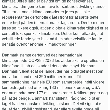
klimaet. Jeres land er bevidst om de konsekvenser,
klimaforandringerne kan have for sårbare udviklingslande.
Til internationale klimatopmøder er jeres politiske
repræsentanter derfor ofte gået i front for at sætte dette
emne højt på den internationale dagsorden. Derfor mener
jeres politikere også, at den globale klimaretfærdighed er et
centralt fokuspunkt i klimakrisen: Det er kun retfærdigt, at
velstillede lande yder bistand til mindre velstillede lande,
der står overfor enorme klimaudfordringer.
Danmark stemte derfor ved det internationale
klimatopmøde COP28 i 2023 for, at der skulle oprettes en
klimafond til tab og skader i det globale syd. Her har
Danmark været et af de lande, der har bidraget mest som
individuelt land med 350 millioner kroner. Til
sammenligning har hele EU som samarbejde indtil videre
kun bidraget med omkring 183 millioner kroner og USA
endnu mindre med 177 millioner kroner. Kritikere peger dog
på, at de penge, Danmark har stillet til rådighed, blot er
taget fra den danske udviklingsbistand. Det vil sige, at en
del af den udviklingsbistand, der ellers skulle bruge på