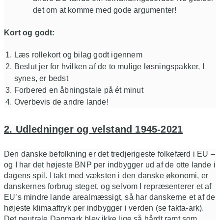
det om at komme med gode argumenter!
Kort og godt:
Læs rollekort og bilag godt igennem
Beslut jer for hvilken af de to mulige løsningspakker, I
synes, er bedst
Forbered en åbningstale på ét minut
Overbevis de andre lande!
2. Udledninger og velstand 1945-2021
Den danske befolkning er det tredjerigeste folkefærd i EU –
og I har det højeste BNP per indbygger ud af de otte lande i
dagens spil. I takt med væksten i den danske økonomi, er
danskernes forbrug steget, og selvom I repræsenterer et af
EU’s mindre lande arealmæssigt, så har danskerne et af de
højeste klimaaftryk per indbygger i verden (se fakta-ark).
Det neutrale
Danmark
blev ikke lige så hårdt
ramt
som