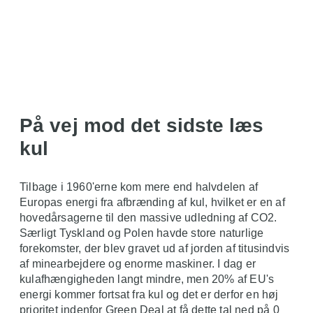
På vej mod det sidste læs
kul
Tilbage i 1960'erne kom mere end halvdelen af
Europas energi fra afbrænding af kul, hvilket er en af
hovedårsagerne til den massive udledning af CO2.
Særligt Tyskland og Polen havde store naturlige
forekomster, der blev gravet ud af jorden af titusindvis
af minearbejdere og enorme maskiner. I dag er
kulafhængigheden langt mindre, men 20% af EU's
energi kommer fortsat fra kul og det er derfor en høj
prioritet indenfor Green Deal at få dette tal ned på 0