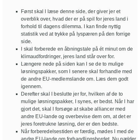
Først skal I læse denne side, der giver jer et
overblik over, hvad der er på spil for jeres land i
forhold til dagens dilemma. I kan finde nyttig
statistik ved at trykke på lyspæren på den forrige
side.
I skal forberede en åbningstale på ét minut om de
klimaudfordringer, jeres land står over for.
Længere nede på siden kan I se de to mulige
løsningspakker, som I senere skal forhandle med
de andre EU-medlemslande om. Læs dem godt
igennem.
Derefter skal I beslutte jer for, hvilken af de to
mulige løsningspakker, I synes, er bedst. Når I har
gjort det, skal I forsøge at skabe alliancer med
andre EU-lande og overbevise dem om, at det er
jeres foretrukne løsning, der er den bedste.
Når forberedelsestiden er færdig, mødes I med de
andre EU-lande om forhandlingsbordet. Nu gælder