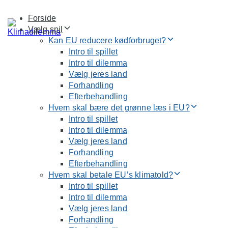
Skip
Skip
Forside
links
to
Vælg spil
primary
Kan EU reducere kødforbruget?
navigation
Intro til spillet
Skip
Intro til dilemma
to
Vælg jeres land
content
Forhandling
Efterbehandling
Hvem skal bære det grønne læs i EU?
Intro til spillet
Intro til dilemma
Vælg jeres land
Forhandling
Efterbehandling
Hvem skal betale EU’s klimatold?
Intro til spillet
Intro til dilemma
Vælg jeres land
Forhandling