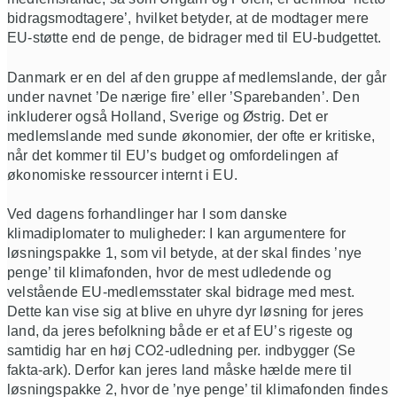
bidragsmodtagere’, hvilket betyder, at de modtager mere
EU-støtte end de penge, de bidrager med til EU-budgettet.
Danmark er en del af den gruppe af medlemslande, der går
under navnet ’De nærige fire’ eller ’Sparebanden’. Den
inkluderer også Holland, Sverige og Østrig. Det er
medlemslande med sunde økonomier, der ofte er kritiske,
når det kommer til EU’s budget og omfordelingen af
økonomiske ressourcer internt i EU.
Ved dagens forhandlinger har I som danske
klimadiplomater to muligheder: I kan argumentere for
løsningspakke 1, som vil betyde, at der skal findes ’nye
penge’ til klimafonden, hvor de mest udledende og
velstående EU-medlemsstater skal bidrage med mest.
Dette kan vise sig at blive en uhyre dyr løsning for jeres
land, da jeres befolkning både er et af EU’s rigeste og
samtidig har en høj CO2-udledning per. indbygger (Se
fakta-ark). Derfor kan jeres land måske hælde mere til
løsningspakke 2, hvor de ’nye penge’ til klimafonden findes