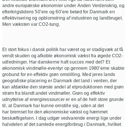
andre europæiske økonomier under Anden Verdenskrig,
og
e
fterkrigstidens 50’ere og 60’ere betød
for
Danmark en
effektivisering og opblomstring af industrien og landbruget.
M
en vækst
en
var
CO2-
tung.
Et stort fokus i dansk politik
har været
og er stadigvæk
at
få
vendt skuden og afkoble økonomisk vækst fra øgede CO2-
udledninger. H
ar danskerne haft succes med det
?
Et
økonomisk vindmølle-eventyr op gennem 1980’erne skabte
grobund for en effektiv grøn omstilling.
Med jeres lands
geografiske placering er Danmark det land i verden, der
kan afdække den største andel af elproduktionen med grøn
strøm fra
blandt andet
vindmøller.
Grøn og effektiv
udnyttelse af energiressourcer er en af de helt store grunde
til, at Danmark har
kunne omstille sig
, uden at det
har
bremset for den økonomiske vækst og hæmmet
beskæftigelsen.
I dag udgør vedvarende energi lige under
halvdelen af det samlede energiforbrug i Danmark, hvilket