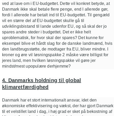
ved at lave om i EU-budgettet. Dette vil konkret betyde, at
Danmark ikke skal betale flere penge, end I allerede gør,
fordi I allerede har betalt ind til EU-budgettet. Til gengæld
vil en større del af EU-budgettet skulle gå til
udviklingsbistand til lande udenfor EU, og så skal der jo
spares andre steder i budgettet. Det er ikke helt
uproblematisk, for hvor skal der spares? Det kunne for
eksempel blive et hårdt slag for de danske landmænd, hvis
den landbrugsstøtte, de modtager fra EU, bliver mindre. I
kroner og øre vil løsningspakke 2 måske være billigst for
jeres land, men hvilken løsningspakke vil gøre jer
mindst/mest upopulære derhjemme?
4. Danmarks holdning til global
klimaretfærdighed
Danmark har et stort internationalt ansvar, idet den
økonomiske effektivisering og vækst, der har gjort Danmark
til et velstillet land i dag, i høj grad er sket på bekostning af