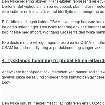
Den tyske regering skriver
:
”Paris
-aftalen repræsenterer et v
Derfor er det vigtigt, at man på europæisk plan indfører regl
ikke indfører en klimatold, vil det blot flytte udledningern
EU’s klimatold, også kaldet CBAM, skal netop beskytte konkur
for deres udledninger.
Den tyske regering er klar tilhænger af
forbindelse med
import.
Wolfgang
Grosse
fra den tyske samm
Ikke desto mindre vil regeringen presse på for
CBAM’s
indfø
CBAM forhindrer udflytning af produktionen og
tvinger virks
4. Tysklands holdning til global klimaretfær
Analytikere har påpeget af klimatolden kan ramme socialt s
givetvis
lukke deres virksomheder fordi klimatolden gør dere
told?
Den tyske industri hælder mest t
il at indføre en ens CO2-told