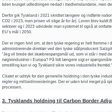
tiden tvunget udledningen nedad i medlemslandene, men det e
Derfor gik Tyskland i 2021 skridtet længere og indførte nati
CO2 i 2023, men prisen vil stige år for år). Loven blev kaldt
B
sektorer og i 2023 udvidede man systemet til også at omfatte b
EU’s mål i 2050.
Der er ingen tvivl om, at den tyske regering er helt fremme
administrerende direktør ved den tyske stålproducent Salzgitte
”Jeg vil brede det skæbnespørgsmål ud, som vi står i med den
nøgleindustrier i Europa? På lidt længere sigt er spørgsmåle
omstilling kan vi og Tyskland sikre vores industrielle fremtid.
Citatet er udtryk for den generelle holdning i den tyske ind
regler og milliardinvesteringer. Der er uden tvivl meget på sp
processen.
3. Tysklands holdning til Carbon Border Ad