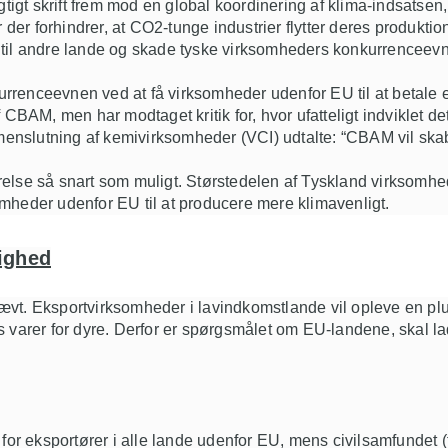
igtigt skrift frem mod en global koordinering af klima-indsatse
er der forhindrer, at CO2-tunge industrier flytter deres produk
e ud til andre lande og skade tyske virksomheders konkurrencee
renceevnen ved at få virksomheder udenfor EU til at betale en 
 CBAM, men har modtaget kritik for, hvor ufatteligt indviklet d
enslutning af kemivirksomheder (VCI) udtalte:
“CBAM vil skabe
relse
så snart som muligt.
Størstedelen af Tyskland virksomhe
omheder udenfor EU til at producere mere klimavenligt.
dighed
kævt.
Eksportvirksomheder i lavindkomstlande vil opleve en plu
s varer for dyre. Derfor er spørgsmålet om
EU-landene
, skal
l
 for eksportører i alle lande udenfor EU
, mens civilsamfundet