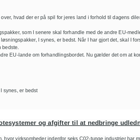
over, hvad der er på spil for jeres land i forhold til dagens dile
ingspakker, som I senere skal forhandle med de andre EU-me
ige løsningspakker, I synes, er bedst. Når I har gjort det, skal
en bedste.
 andre EU-lande om forhandlingsbordet. Nu gælder det om at
 I synes, er bedst
kvotesystemer og afgifter til at nedbringe udle
, hvor virksomheder indenfor seks C02-tunge industrier har måt