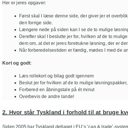
Her er jeres opgaver:
Først skal I læse denne side, der giver jer et overblik 
den forrige side.
Længere nede på siden kan I se de to mulige løsn
Derefter skal I beslutte jer for, hvilken af de to mul
dem om, at det er jeres foretrukne løsning, der er d
Når forberedelsestiden er færdig, mødes I med de
Kort og godt
:
Læs rollekort og bilag godt igennem
Beslut jer for hvilken af de to mulige løsningspakker,
Forbered en åbningstale på ét minut
Overbevis de andre lande!
2. Hvor står Tyskland i forhold til at bruge 
Siden 2005 har Tyskland deltaget i EU’s ’cap & trade’-system