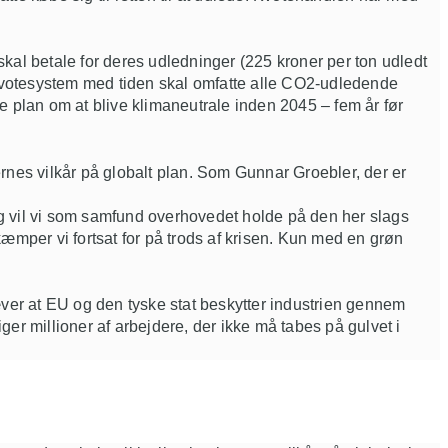
kal betale for deres udledninger (225 kroner per ton udledt
kvotesystem med tiden skal omfatte alle CO2-udledende
de plan om at blive klimaneutrale inden 2045 – fem år før
rnes vilkår på globalt plan. Som
Gunnar Groebler, der er
 og vil vi som samfund overhovedet holde på den her slags
æmper vi fortsat for på trods af krisen. Kun med en grøn
æver at EU og den tyske stat beskytter industrien gennem
ger millioner af arbejdere, der ikke må tabes på gulvet i