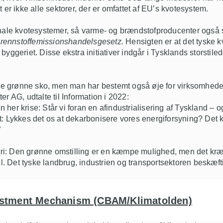
r ikke alle sektorer, der er omfattet af EU’s kvotesystem.
onale kvotesystemer, så varme- og brændstofproducenter også s
rennstoffemissionshandelsgesetz.
Hensigten er at det tyske 
yggeriet. Disse ekstra initiativer indgår i Tysklands storstile
 i de grønne sko, men man har bestemt også øje for virksomhede
r AG, udtalte til Information i 2022:
 her krise: Står vi foran en afindustrialisering af Tyskland –
t: Lykkes det os at dekarbonisere vores energiforsyning? Det k
”
ustri: Den grønne omstilling er en kæmpe mulighed, men det kr
il. Det tyske landbrug, industrien og transportsektoren beskæfti
justment Mechanism (CBAM/Klimatolden)