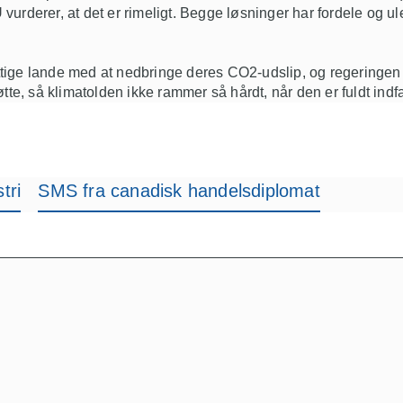
U vurderer
,
at det er rimeligt.
Begge løsninger har fordele og u
attige lande med at nedbringe deres CO2-udslip
,
og regeringen 
øtte, så
klimatolden ikke rammer så hårdt, når den er fuldt indf
tri
SMS fra canadisk handelsdiplomat