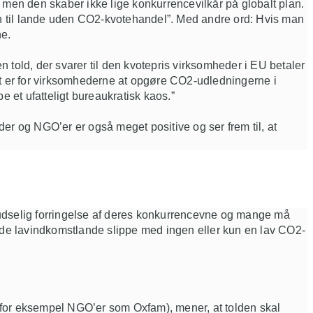
n, men den skaber ikke lige konkurrencevilkår på globalt plan.
tion til lande uden CO2-kvotehandel”. Med andre ord: Hvis man
vne.
told, der svarer til den kvotepris virksomheder i EU betaler
et er for virksomhederne at opgøre
CO2-udledningerne i
 et ufatteligt bureaukratisk kaos.”
der
og NGO’er
er også meget positive og ser frem til, at
dselig forringelse af deres
konkurrencevne
og mange må
ade
lavindkomstl
ande slippe med ingen eller kun en lav CO2-
 (for eksempel NGO’er som
Oxfam
), mener
,
at tolden skal