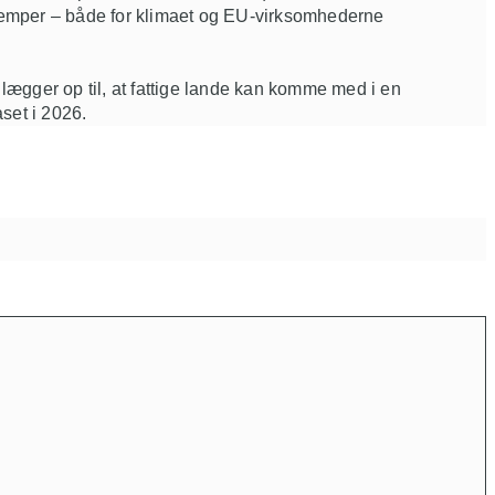
lempe
r – både for klimaet og EU-virksomhederne
lægger op til
,
at fattige lande kan komme med i en
aset i 2026.