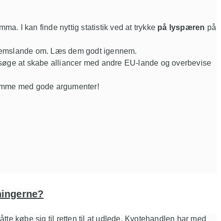
mma. I kan finde nyttig statistik ved at trykke
på lyspæren
på
dlemslande om. Læs dem godt igennem.
 I forsøge at skabe alliancer med andre EU-lande og overbevise
 komme med gode argumenter!
dningerne?
te købe sig til retten til at udlede. Kvotehandlen har med