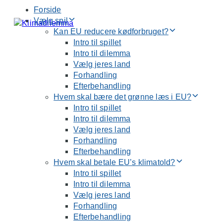
Forside
Skip
Skip
Vælg spil
links
to
Kan EU reducere kødforbruget?
primary
Intro til spillet
navigation
Intro til dilemma
Skip
Vælg jeres land
to
Forhandling
content
Efterbehandling
Hvem skal bære det grønne læs i EU?
Intro til spillet
Intro til dilemma
Vælg jeres land
Forhandling
Efterbehandling
Hvem skal betale EU’s klimatold?
Intro til spillet
Intro til dilemma
Vælg jeres land
Forhandling
Efterbehandling