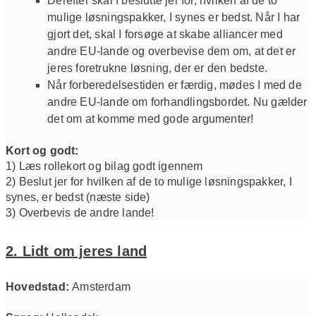
Derefter skal I beslutte jer for, hvilken af de to
mulige løsningspakker, I synes er bedst. Når I har
gjort det, skal I forsøge at skabe alliancer med
andre EU-lande og overbevise dem om, at det er
jeres foretrukne løsning, der er den bedste.
Når forberedelsestiden er færdig, mødes I med de
andre EU-lande om forhandlingsbordet. Nu gælder
det om at komme med gode argumenter!
Kort og godt:
1) Læs rollekort og bilag godt igennem
2) Beslut jer for hvilken af de to mulige løsningspakker, I
synes, er bedst (næste side)
3) Overbevis de andre lande!
2. Lidt om jeres land
Hovedstad:
Amsterdam