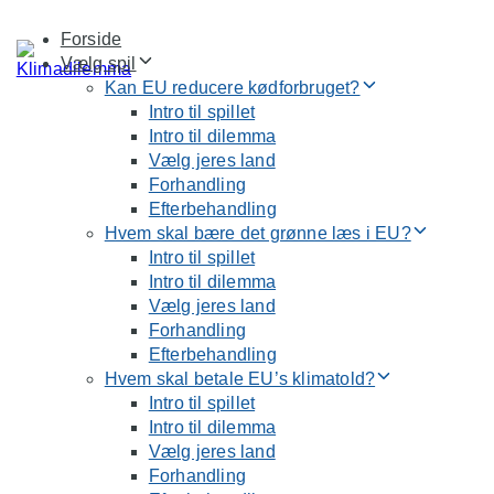
Skip
Skip
Forside
links
to
Vælg spil
primary
Kan EU reducere kødforbruget?
navigation
Intro til spillet
Skip
Intro til dilemma
to
Vælg jeres land
content
Forhandling
Efterbehandling
Hvem skal bære det grønne læs i EU?
Intro til spillet
Intro til dilemma
Vælg jeres land
Forhandling
Efterbehandling
Hvem skal betale EU’s klimatold?
Intro til spillet
Intro til dilemma
Vælg jeres land
Forhandling