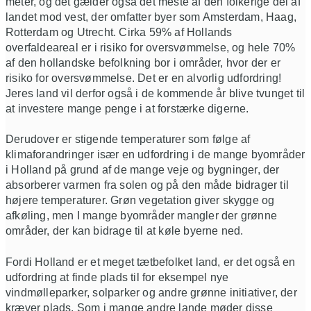
meter, og det gælder også det meste af den folkerige del af
landet mod vest, der omfatter byer som Amsterdam, Haag,
Rotterdam og Utrecht. Cirka 59% af Hollands
overfaldeareal er i risiko for oversvømmelse, og hele 70%
af den hollandske befolkning bor i områder, hvor der er
risiko for oversvømmelse. Det er en alvorlig udfordring!
Jeres land vil derfor også i de kommende år blive tvunget til
at investere mange penge i at forstærke digerne.
Derudover er stigende temperaturer som følge af
klimaforandringer især en udfordring i de mange byområder
i Holland på grund af de mange veje og bygninger, der
absorberer varmen fra solen og på den måde bidrager til
højere temperaturer. Grøn vegetation giver skygge og
afkøling, men I mange byområder mangler der grønne
områder, der kan bidrage til at køle byerne ned.
Fordi Holland er et meget tætbefolket land, er det også en
udfordring at finde plads til for eksempel nye
vindmølleparker, solparker og andre grønne initiativer, der
kræver plads. Som i mange andre lande møder disse