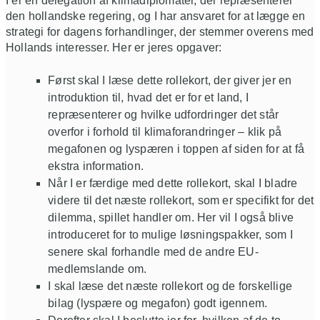
I er en delegation af klimadiplomater, der repræsenterer
den hollandske regering, og I har ansvaret for at lægge en
strategi for dagens forhandlinger, der stemmer overens med
Hollands interesser. Her er jeres opgaver:
Først skal I læse dette rollekort, der giver jer en
introduktion til, hvad det er for et land, I
repræsenterer og hvilke udfordringer det står
overfor i forhold til klimaforandringer – klik på
megafonen og lyspæren i toppen af siden for at få
ekstra information.
Når I er færdige med dette rollekort, skal I bladre
videre til det næste rollekort, som er specifikt for det
dilemma, spillet handler om. Her vil I også blive
introduceret for to mulige løsningspakker, som I
senere skal forhandle med de andre EU-
medlemslande om.
I skal læse det næste rollekort og de forskellige
bilag (lyspære og megafon) godt igennem.