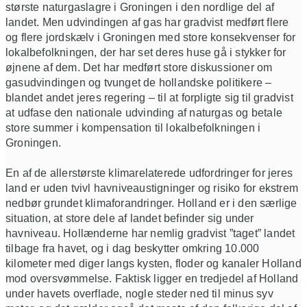
største naturgaslagre i Groningen i den nordlige del af
landet. Men udvindingen af gas har gradvist medført flere
og flere jordskælv i Groningen med store konsekvenser for
lokalbefolkningen, der har set deres huse gå i stykker for
øjnene af dem. Det har medført store diskussioner om
gasudvindingen og tvunget de hollandske politikere –
blandet andet jeres regering – til at forpligte sig til gradvist
at udfase den nationale udvinding af naturgas og betale
store summer i kompensation til lokalbefolkningen i
Groningen.
En af de allerstørste klimarelaterede udfordringer for jeres
land er uden tvivl havniveaustigninger og risiko for ekstrem
nedbør grundet klimaforandringer. Holland er i den særlige
situation, at store dele af landet befinder sig under
havniveau. Hollænderne har nemlig gradvist ”taget” landet
tilbage fra havet, og i dag beskytter omkring 10.000
kilometer med diger langs kysten, floder og kanaler Holland
mod oversvømmelse. Faktisk ligger en tredjedel af Holland
under havets overflade, nogle steder ned til minus syv